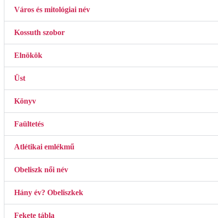
Város és mitológiai név
Kossuth szobor
Elnökök
Üst
Könyv
Faültetés
Atlétikai emlékmű
Obeliszk női név
Hány év? Obeliszkek
Fekete tábla